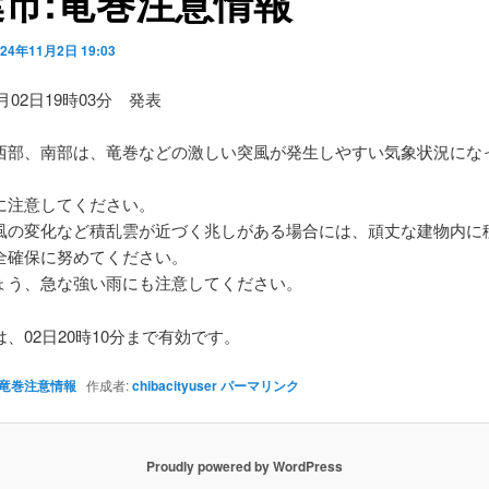
市:竜巻注意情報
024年11月2日 19:03
1月02日19時03分 発表
西部、南部は、竜巻などの激しい突風が発生しやすい気象状況にな
に注意してください。
風の変化など積乱雲が近づく兆しがある場合には、頑丈な建物内に
全確保に努めてください。
ょう、急な強い雨にも注意してください。
、02日20時10分まで有効です。
竜巻注意情報
作成者:
chibacityuser
パーマリンク
Proudly powered by WordPress