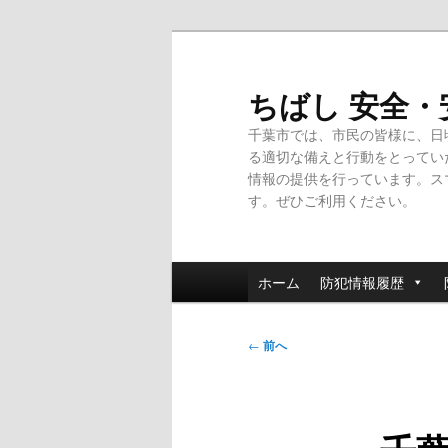
メ
イ
ン
ちばし 安全
コ
千葉市では、市民の皆様に、日
ン
る適切な備えと行動をとってい
テ
情報の提供を行っています。ス
ン
す。ぜひご利用ください。
ツ
へ
移
メ
動
ホーム
防犯情報履歴
イ
ン
投
メ
←
前へ
稿
ニ
ナ
ュ
ビ
ー
ゲ