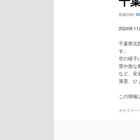
千葉
ー
シ
投稿日時:
2
ョ
ン
2024年1
千葉県北
す。
空の様子
雷や急な
など、安
落雷、ひ
この情報は
カテゴリー: