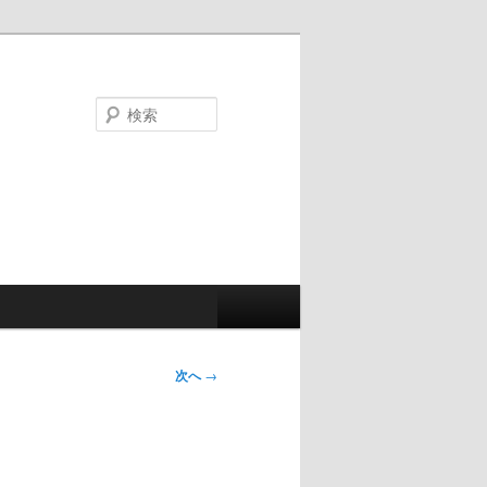
検
索
次へ
→