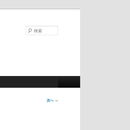
検
索
次へ
→