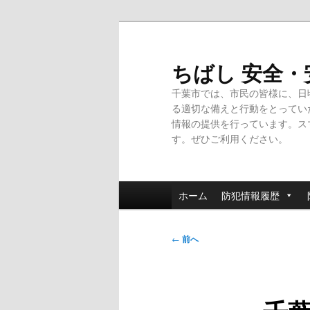
メ
イ
ン
ちばし 安全
コ
千葉市では、市民の皆様に、日
ン
る適切な備えと行動をとってい
テ
情報の提供を行っています。ス
ン
す。ぜひご利用ください。
ツ
へ
移
メ
動
ホーム
防犯情報履歴
イ
ン
投
メ
←
前へ
稿
ニ
ナ
ュ
ビ
ー
ゲ