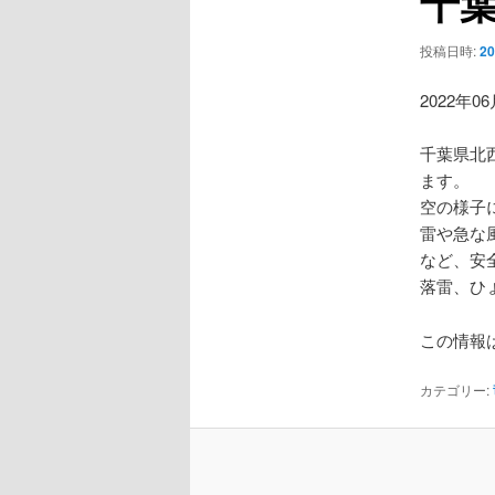
千葉
ー
シ
投稿日時:
2
ョ
ン
2022年0
千葉県北
ます。
空の様子
雷や急な
など、安
落雷、ひ
この情報は
カテゴリー: