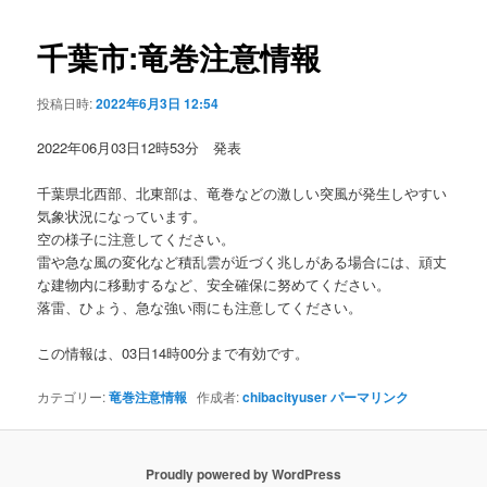
ビ
ゲ
千葉市:竜巻注意情報
ー
シ
投稿日時:
2022年6月3日 12:54
ョ
ン
2022年06月03日12時53分 発表
千葉県北西部、北東部は、竜巻などの激しい突風が発生しやすい
気象状況になっています。
空の様子に注意してください。
雷や急な風の変化など積乱雲が近づく兆しがある場合には、頑丈
な建物内に移動するなど、安全確保に努めてください。
落雷、ひょう、急な強い雨にも注意してください。
この情報は、03日14時00分まで有効です。
カテゴリー:
竜巻注意情報
作成者:
chibacityuser
パーマリンク
Proudly powered by WordPress