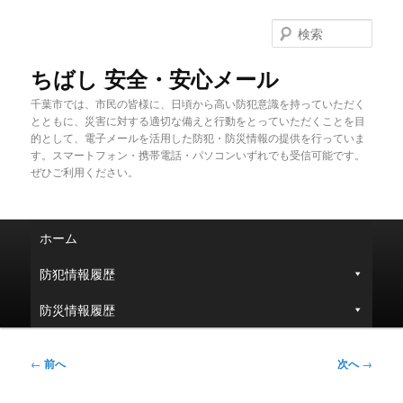
メ
イ
検
ン
索
コ
ちばし 安全・安心メール
ン
千葉市では、市民の皆様に、日頃から高い防犯意識を持っていただく
テ
とともに、災害に対する適切な備えと行動をとっていただくことを目
ン
的として、電子メールを活用した防犯・防災情報の提供を行っていま
ツ
す。スマートフォン・携帯電話・パソコンいずれでも受信可能です。
へ
ぜひご利用ください。
移
動
メ
ホーム
イ
ン
防犯情報履歴
メ
ニ
防災情報履歴
ュ
ー
投
←
前へ
次へ
→
稿
ナ