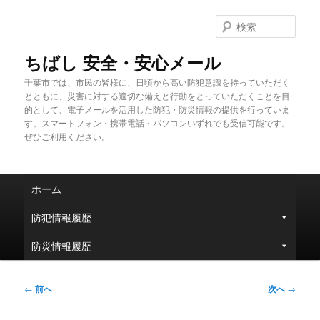
メ
イ
検
ン
索
コ
ちばし 安全・安心メール
ン
千葉市では、市民の皆様に、日頃から高い防犯意識を持っていただく
テ
とともに、災害に対する適切な備えと行動をとっていただくことを目
ン
的として、電子メールを活用した防犯・防災情報の提供を行っていま
ツ
す。スマートフォン・携帯電話・パソコンいずれでも受信可能です。
へ
ぜひご利用ください。
移
動
メ
ホーム
イ
ン
防犯情報履歴
メ
ニ
防災情報履歴
ュ
ー
投
←
前へ
次へ
→
稿
ナ