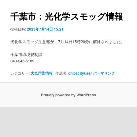
ビ
ゲ
千葉市：光化学スモッグ情報
ー
シ
投稿日時:
2023年7月14日 15:21
ョ
ン
光化学スモッグ注意報が、7月14日15時20分に解除されました。
千葉市環境規制課
043-245-5189
カテゴリー:
大気汚染情報
作成者:
chibacityuser
パーマリンク
Proudly powered by WordPress