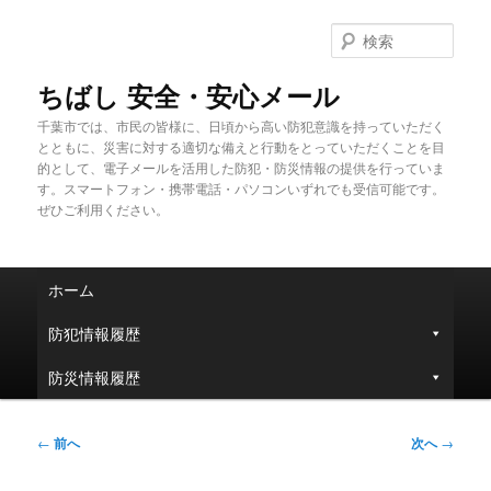
メ
イ
検
ン
索
コ
ちばし 安全・安心メール
ン
千葉市では、市民の皆様に、日頃から高い防犯意識を持っていただく
テ
とともに、災害に対する適切な備えと行動をとっていただくことを目
ン
的として、電子メールを活用した防犯・防災情報の提供を行っていま
ツ
す。スマートフォン・携帯電話・パソコンいずれでも受信可能です。
へ
ぜひご利用ください。
移
動
メ
ホーム
イ
ン
防犯情報履歴
メ
ニ
防災情報履歴
ュ
ー
投
←
前へ
次へ
→
稿
ナ