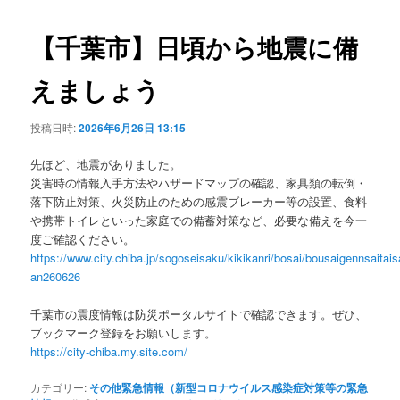
ビ
ゲ
【千葉市】日頃から地震に備
ー
シ
えましょう
ョ
ン
投稿日時:
2026年6月26日 13:15
先ほど、地震がありました。
災害時の情報入手方法やハザードマップの確認、家具類の転倒・
落下防止対策、火災防止のための感震ブレーカー等の設置、食料
や携帯トイレといった家庭での備蓄対策など、必要な備えを今一
度ご確認ください。
https://www.city.chiba.jp/sogoseisaku/kikikanri/bosai/bousaigennsaitai
an260626
千葉市の震度情報は防災ポータルサイトで確認できます。ぜひ、
ブックマーク登録をお願いします。
https://city-chiba.my.site.com/
カテゴリー:
その他緊急情報（新型コロナウイルス感染症対策等の緊急