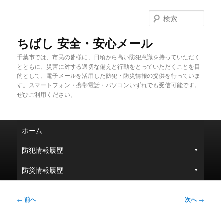
メ
イ
検
ン
索
コ
ちばし 安全・安心メール
ン
千葉市では、市民の皆様に、日頃から高い防犯意識を持っていただく
テ
とともに、災害に対する適切な備えと行動をとっていただくことを目
ン
的として、電子メールを活用した防犯・防災情報の提供を行っていま
ツ
す。スマートフォン・携帯電話・パソコンいずれでも受信可能です。
へ
ぜひご利用ください。
移
動
メ
ホーム
イ
ン
防犯情報履歴
メ
ニ
防災情報履歴
ュ
ー
投
←
前へ
次へ
→
稿
ナ