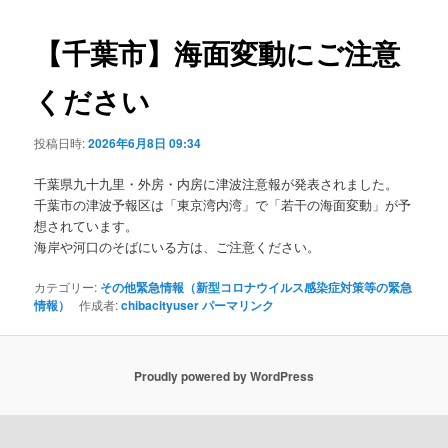
ビ
ゲ
【千葉市】海面変動にご注意
ー
シ
ください
ョ
ン
投稿日時:
2026年6月8日 09:34
千葉県九十九里・外房・内房に津波注意報が発表されました。
千葉市の津波予報区は「東京湾内湾」で「若干の海面変動」が予
想されています。
海岸や河口のそばにいる方は、ご注意ください。
カテゴリー:
その他緊急情報（新型コロナウイルス感染症対策等の緊急
情報）
作成者:
chibacityuser
パーマリンク
Proudly powered by WordPress