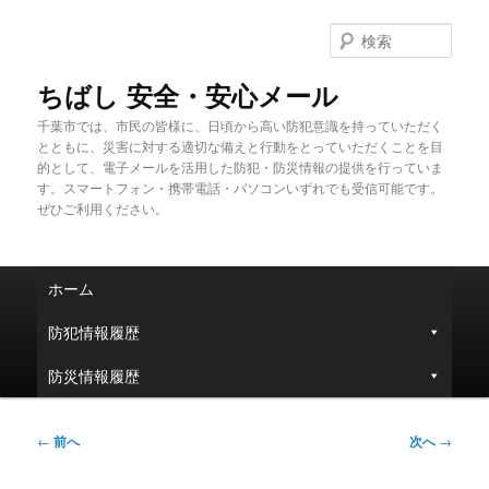
メ
イ
検
ン
索
コ
ちばし 安全・安心メール
ン
千葉市では、市民の皆様に、日頃から高い防犯意識を持っていただく
テ
とともに、災害に対する適切な備えと行動をとっていただくことを目
ン
的として、電子メールを活用した防犯・防災情報の提供を行っていま
ツ
す。スマートフォン・携帯電話・パソコンいずれでも受信可能です。
へ
ぜひご利用ください。
移
動
メ
ホーム
イ
ン
防犯情報履歴
メ
ニ
防災情報履歴
ュ
ー
投
←
前へ
次へ
→
稿
ナ