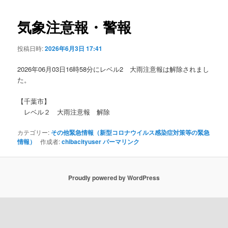
ビ
ゲ
気象注意報・警報
ー
シ
投稿日時:
2026年6月3日 17:41
ョ
ン
2026年06月03日16時58分にレベル2 大雨注意報は解除されまし
た。
【千葉市】
レベル２ 大雨注意報 解除
カテゴリー:
その他緊急情報（新型コロナウイルス感染症対策等の緊急
情報）
作成者:
chibacityuser
パーマリンク
Proudly powered by WordPress