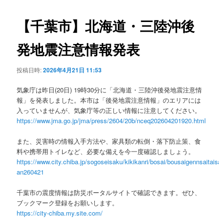
ビ
ゲ
【千葉市】北海道・三陸沖後
ー
シ
発地震注意情報発表
ョ
ン
投稿日時:
2026年4月21日 11:53
気象庁は昨日(20日) 19時30分に「北海道・三陸沖後発地震注意情
報」を発表しました。本市は「後発地震注意情報」のエリアには
入っていませんが、気象庁等の正しい情報に注意してください。
https://www.jma.go.jp/jma/press/2604/20b/nceq202604201920.html
また、災害時の情報入手方法や、家具類の転倒・落下防止策、食
料や携帯用トイレなど、必要な備えを今一度確認しましょう。
https://www.city.chiba.jp/sogoseisaku/kikikanri/bosai/bousaigennsaitai
an260421
千葉市の震度情報は防災ポータルサイトで確認できます。ぜひ、
ブックマーク登録をお願いします。
https://city-chiba.my.site.com/