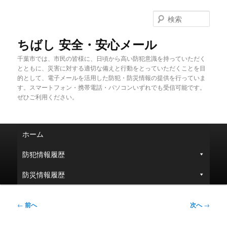
メ
イ
検
ン
索
コ
ちばし 安全・安心メール
ン
千葉市では、市民の皆様に、日頃から高い防犯意識を持っていただく
テ
とともに、災害に対する適切な備えと行動をとっていただくことを目
ン
的として、電子メールを活用した防犯・防災情報の提供を行っていま
ツ
す。スマートフォン・携帯電話・パソコンいずれでも受信可能です。
へ
ぜひご利用ください。
移
動
メ
ホーム
イ
ン
防犯情報履歴
メ
ニ
防災情報履歴
ュ
ー
投
←
前へ
次へ
→
稿
ナ