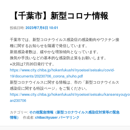
ビ
ゲ
【千葉市】新型コロナ情報
ー
シ
投稿日時:
2023年7月6日 10:01
ョ
ン
千葉市では、新型コロナウイルス感染症の感染動向やワクチン接
種に関するお知らせを隔週で発信しています。
新規感染者数は、緩やかな増加傾向となっています。
換気や手洗いなどの基本的な感染防止策をお願いします。
※次回は7月20日発行です。
https://www.city.chiba.jp/hokenfukushi/iryoeisei/seisaku/covid-
19/documents/20230706_corona_shuho.pdf
新型コロナウイルスに関する情報は、市の「新型コロナウイルス
感染症に関する特設ページ」をご覧ください。
https://www.city.chiba.jp/hokenfukushi/iryoeisei/seisaku/kansensyoujy
an230706
カテゴリー:
その他緊急情報（新型コロナウイルス感染症対策等の緊急
情報）
作成者:
chibacityuser
パーマリンク