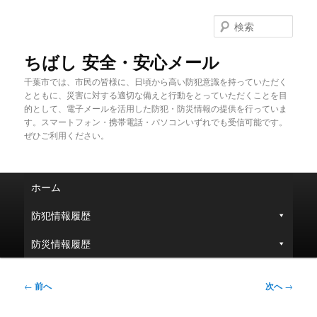
メ
イ
検
ン
索
コ
ちばし 安全・安心メール
ン
千葉市では、市民の皆様に、日頃から高い防犯意識を持っていただく
テ
とともに、災害に対する適切な備えと行動をとっていただくことを目
ン
的として、電子メールを活用した防犯・防災情報の提供を行っていま
ツ
す。スマートフォン・携帯電話・パソコンいずれでも受信可能です。
へ
ぜひご利用ください。
移
動
メ
ホーム
イ
ン
防犯情報履歴
メ
ニ
防災情報履歴
ュ
ー
投
←
前へ
次へ
→
稿
ナ