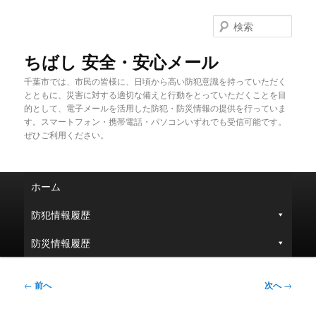
メ
イ
検
ン
索
コ
ちばし 安全・安心メール
ン
千葉市では、市民の皆様に、日頃から高い防犯意識を持っていただく
テ
とともに、災害に対する適切な備えと行動をとっていただくことを目
ン
的として、電子メールを活用した防犯・防災情報の提供を行っていま
ツ
す。スマートフォン・携帯電話・パソコンいずれでも受信可能です。
へ
ぜひご利用ください。
移
動
メ
ホーム
イ
ン
防犯情報履歴
メ
ニ
防災情報履歴
ュ
ー
投
←
前へ
次へ
→
稿
ナ