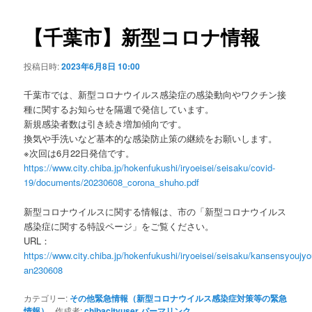
ビ
ゲ
【千葉市】新型コロナ情報
ー
シ
投稿日時:
2023年6月8日 10:00
ョ
ン
千葉市では、新型コロナウイルス感染症の感染動向やワクチン接
種に関するお知らせを隔週で発信しています。
新規感染者数は引き続き増加傾向です。
換気や手洗いなど基本的な感染防止策の継続をお願いします。
※次回は6月22日発信です。
https://www.city.chiba.jp/hokenfukushi/iryoeisei/seisaku/covid-
19/documents/20230608_corona_shuho.pdf
新型コロナウイルスに関する情報は、市の「新型コロナウイルス
感染症に関する特設ページ」をご覧ください。
URL：
https://www.city.chiba.jp/hokenfukushi/iryoeisei/seisaku/kansensyoujy
an230608
カテゴリー:
その他緊急情報（新型コロナウイルス感染症対策等の緊急
情報）
作成者:
chibacityuser
パーマリンク