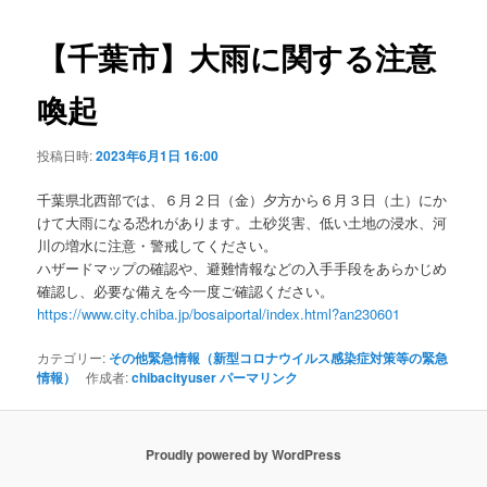
ビ
ゲ
【千葉市】大雨に関する注意
ー
シ
喚起
ョ
ン
投稿日時:
2023年6月1日 16:00
千葉県北西部では、６月２日（金）夕方から６月３日（土）にか
けて大雨になる恐れがあります。土砂災害、低い土地の浸水、河
川の増水に注意・警戒してください。
ハザードマップの確認や、避難情報などの入手手段をあらかじめ
確認し、必要な備えを今一度ご確認ください。
https://www.city.chiba.jp/bosaiportal/index.html?an230601
カテゴリー:
その他緊急情報（新型コロナウイルス感染症対策等の緊急
情報）
作成者:
chibacityuser
パーマリンク
Proudly powered by WordPress