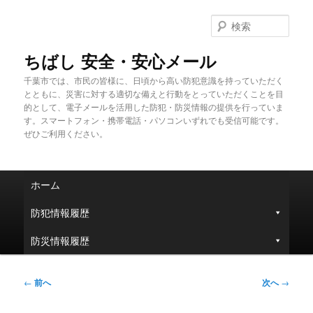
メ
イ
検
ン
索
コ
ちばし 安全・安心メール
ン
千葉市では、市民の皆様に、日頃から高い防犯意識を持っていただく
テ
とともに、災害に対する適切な備えと行動をとっていただくことを目
ン
的として、電子メールを活用した防犯・防災情報の提供を行っていま
ツ
す。スマートフォン・携帯電話・パソコンいずれでも受信可能です。
へ
ぜひご利用ください。
移
動
メ
ホーム
イ
ン
防犯情報履歴
メ
ニ
防災情報履歴
ュ
ー
投
←
前へ
次へ
→
稿
ナ