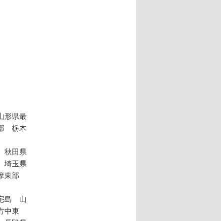
山形県最
部 栃木
 秋田県
 埼玉県
多摩東部
宅島 山
方中東