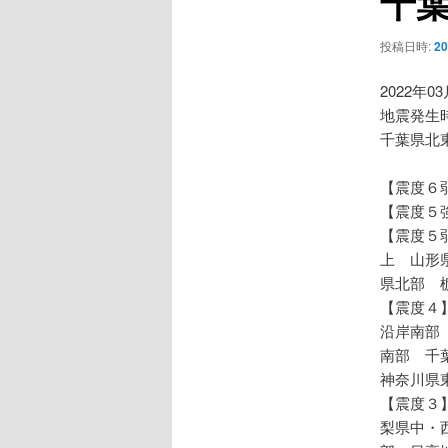
千葉
ー
シ
投稿日時:
2
ョ
ン
2022年0
地震発生時
千葉県北
【震度６
【震度５
【震度５
上 山形
県北部 
【震度４
沿岸南部
南部 千
神奈川県
【震度３
梨県中・