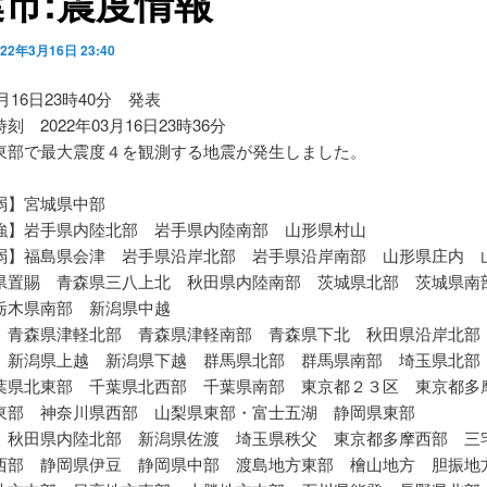
市:震度情報
022年3月16日 23:40
3月16日23時40分 発表
刻 2022年03月16日23時36分
東部で最大震度４を観測する地震が発生しました。
弱】宮城県中部
強】岩手県内陸北部 岩手県内陸南部 山形県村山
弱】福島県会津 岩手県沿岸北部 岩手県沿岸南部 山形県庄内 
県置賜 青森県三八上北 秋田県内陸南部 茨城県北部 茨城県南
栃木県南部 新潟県中越
】青森県津軽北部 青森県津軽南部 青森県下北 秋田県沿岸北部
 新潟県上越 新潟県下越 群馬県北部 群馬県南部 埼玉県北部
葉県北東部 千葉県北西部 千葉県南部 東京都２３区 東京都
東部 神奈川県西部 山梨県東部・富士五湖 静岡県東部
】秋田県内陸北部 新潟県佐渡 埼玉県秩父 東京都多摩西部 三
西部 静岡県伊豆 静岡県中部 渡島地方東部 檜山地方 胆振地