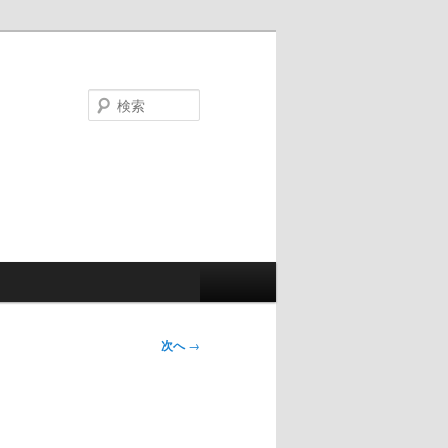
検
索
次へ
→