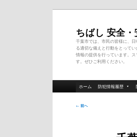
メ
イ
ン
ちばし 安全
コ
千葉市では、市民の皆様に、日
ン
る適切な備えと行動をとってい
テ
情報の提供を行っています。ス
ン
す。ぜひご利用ください。
ツ
へ
移
メ
動
ホーム
防犯情報履歴
イ
ン
投
メ
←
前へ
稿
ニ
ナ
ュ
ビ
ー
ゲ