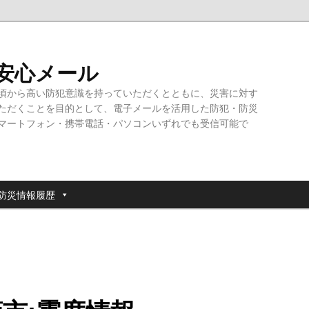
・安心メール
頃から高い防犯意識を持っていただくとともに、災害に対す
ただくことを目的として、電子メールを活用した防犯・防災
マートフォン・携帯電話・パソコンいずれでも受信可能で
防災情報履歴