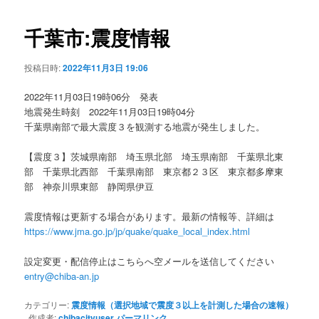
ビ
ゲ
千葉市:震度情報
ー
シ
投稿日時:
2022年11月3日 19:06
ョ
ン
2022年11月03日19時06分 発表
地震発生時刻 2022年11月03日19時04分
千葉県南部で最大震度３を観測する地震が発生しました。
【震度３】茨城県南部 埼玉県北部 埼玉県南部 千葉県北東
部 千葉県北西部 千葉県南部 東京都２３区 東京都多摩東
部 神奈川県東部 静岡県伊豆
震度情報は更新する場合があります。最新の情報等、詳細は
https://www.jma.go.jp/jp/quake/quake_local_index.html
設定変更・配信停止はこちらへ空メールを送信してください
entry@chiba-an.jp
カテゴリー:
震度情報（選択地域で震度３以上を計測した場合の速報）
作成者:
chibacityuser
パーマリンク