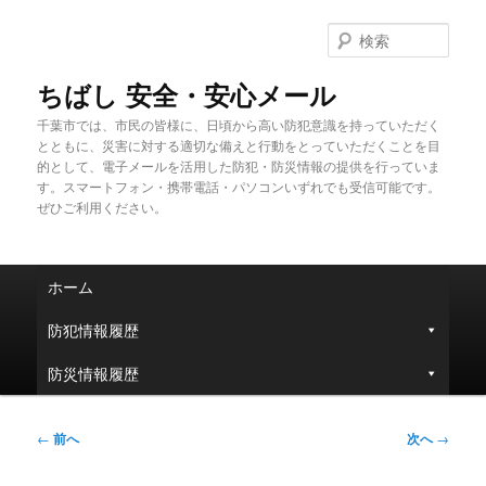
メ
イ
検
ン
索
コ
ちばし 安全・安心メール
ン
千葉市では、市民の皆様に、日頃から高い防犯意識を持っていただく
テ
とともに、災害に対する適切な備えと行動をとっていただくことを目
ン
的として、電子メールを活用した防犯・防災情報の提供を行っていま
ツ
す。スマートフォン・携帯電話・パソコンいずれでも受信可能です。
へ
ぜひご利用ください。
移
動
メ
ホーム
イ
ン
防犯情報履歴
メ
ニ
防災情報履歴
ュ
ー
投
←
前へ
次へ
→
稿
ナ