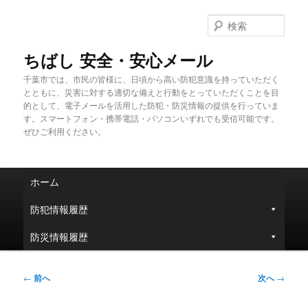
メ
イ
検
ン
索
コ
ちばし 安全・安心メール
ン
千葉市では、市民の皆様に、日頃から高い防犯意識を持っていただく
テ
とともに、災害に対する適切な備えと行動をとっていただくことを目
ン
的として、電子メールを活用した防犯・防災情報の提供を行っていま
ツ
す。スマートフォン・携帯電話・パソコンいずれでも受信可能です。
へ
ぜひご利用ください。
移
動
メ
ホーム
イ
ン
防犯情報履歴
メ
ニ
防災情報履歴
ュ
ー
投
←
前へ
次へ
→
稿
ナ