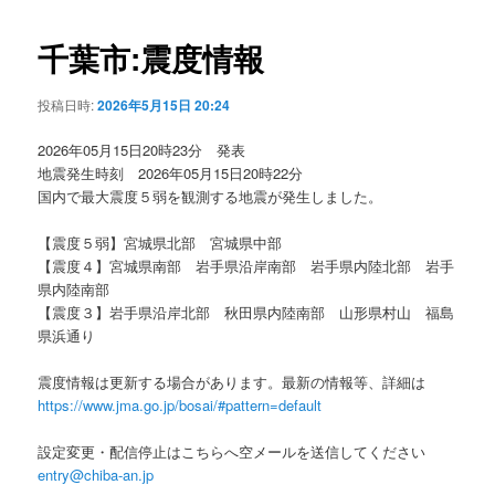
ビ
ゲ
千葉市:震度情報
ー
シ
投稿日時:
2026年5月15日 20:24
ョ
ン
2026年05月15日20時23分 発表
地震発生時刻 2026年05月15日20時22分
国内で最大震度５弱を観測する地震が発生しました。
【震度５弱】宮城県北部 宮城県中部
【震度４】宮城県南部 岩手県沿岸南部 岩手県内陸北部 岩手
県内陸南部
【震度３】岩手県沿岸北部 秋田県内陸南部 山形県村山 福島
県浜通り
震度情報は更新する場合があります。最新の情報等、詳細は
https://www.jma.go.jp/bosai/#pattern=default
設定変更・配信停止はこちらへ空メールを送信してください
entry@chiba-an.jp