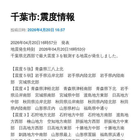
ビ
ゲ
千葉市:震度情報
ー
シ
投稿日時:
2026年4月20日 16:57
ョ
ン
2026年04月20日16時57分 発表
地震発生時刻 2026年04月20日16時53分
千葉県北西部で最大震度３を観測する地震が発生しました。
【震度５強】青森県三八上北
【震度５弱】岩手県沿岸北部 岩手県内陸北部 岩手県内陸南
部 宮城県北部
【震度４】青森県津軽北部 青森県津軽南部 青森県下北 岩手
県沿岸南部 宮城県南部 宮城県中部 渡島地方東部 日高地方
中部 秋田県沿岸北部 秋田県沿岸南部 秋田県内陸北部 秋田
県内陸南部 山形県庄内 山形県村山 福島県中通り
【震度３】石狩地方北部 石狩地方中部 石狩地方南部 渡島地
方西部 檜山地方 空知地方南部 胆振地方西部 胆振地方中東
部 日高地方西部 日高地方東部 十勝地方中部 十勝地方南
部 釧路地方中南部 山形県最上 山形県置賜 福島県浜通り