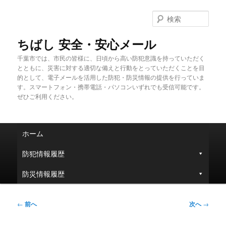
メ
イ
検
ン
索
コ
ちばし 安全・安心メール
ン
千葉市では、市民の皆様に、日頃から高い防犯意識を持っていただく
テ
とともに、災害に対する適切な備えと行動をとっていただくことを目
ン
的として、電子メールを活用した防犯・防災情報の提供を行っていま
ツ
す。スマートフォン・携帯電話・パソコンいずれでも受信可能です。
へ
ぜひご利用ください。
移
動
メ
ホーム
イ
ン
防犯情報履歴
メ
ニ
防災情報履歴
ュ
ー
投
←
前へ
次へ
→
稿
ナ