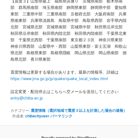
【震度３】山形県最上 福島県浜通り 茨城県南部 栃木県南
部 群馬県南部 埼玉県南部 静岡県東部 静岡県中部 愛知県
東部 三重県中部 三重県南部 京都府北部 大阪府南部 兵庫
県南東部 兵庫県淡路島 鳥取県中部 鳥取県西部 岩手県内陸
北部 宮城県北部 宮城県南部 宮城県中部 秋田県沿岸北部
秋田県沿岸南部 秋田県内陸北部 秋田県内陸南部 千葉県北東
部 千葉県北西部 千葉県南部 東京都２３区 神奈川県東部
神奈川県西部 山梨県中・西部 山梨県東部・富士五湖 和歌山
県北部 島根県東部 島根県隠岐 岡山県北部 岡山県南部 徳
島県北部 香川県東部
震度情報は更新する場合があります。最新の情報等、詳細は
https://www.jma.go.jp/jp/quake/quake_local_index.html
設定変更・配信停止はこちらへ空メールを送信してください
entry@chiba-an.jp
カテゴリー:
震度情報（選択地域で震度３以上を計測した場合の速報）
作成者:
chibacityuser
パーマリンク
Proudly powered by WordPress