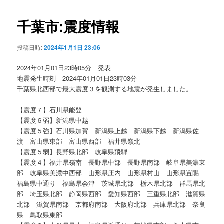
ビ
ゲ
千葉市:震度情報
ー
シ
投稿日時:
2024年1月1日 23:06
ョ
ン
2024年01月01日23時05分 発表
地震発生時刻 2024年01月01日23時03分
千葉県北西部で最大震度３を観測する地震が発生しました。
【震度７】石川県能登
【震度６弱】新潟県中越
【震度５強】石川県加賀 新潟県上越 新潟県下越 新潟県佐
渡 富山県東部 富山県西部 福井県嶺北
【震度５弱】長野県北部 岐阜県飛騨
【震度４】福井県嶺南 長野県中部 長野県南部 岐阜県美濃東
部 岐阜県美濃中西部 山形県庄内 山形県村山 山形県置賜
福島県中通り 福島県会津 茨城県北部 栃木県北部 群馬県北
部 埼玉県北部 静岡県西部 愛知県西部 三重県北部 滋賀県
北部 滋賀県南部 京都府南部 大阪府北部 兵庫県北部 奈良
県 鳥取県東部