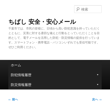
メ
イ
検
ン
索
コ
ちばし 安全・安心メール
ン
千葉市では、市民の皆様に、日頃から高い防犯意識を持っていただく
テ
とともに、災害に対する適切な備えと行動をとっていただくことを目
ン
的として、電子メールを活用した防犯・防災情報の提供を行っていま
ツ
す。スマートフォン・携帯電話・パソコンいずれでも受信可能です。
へ
ぜひご利用ください。
移
動
メ
ホーム
イ
ン
防犯情報履歴
メ
ニ
防災情報履歴
ュ
ー
投
←
前へ
次へ
→
稿
ナ