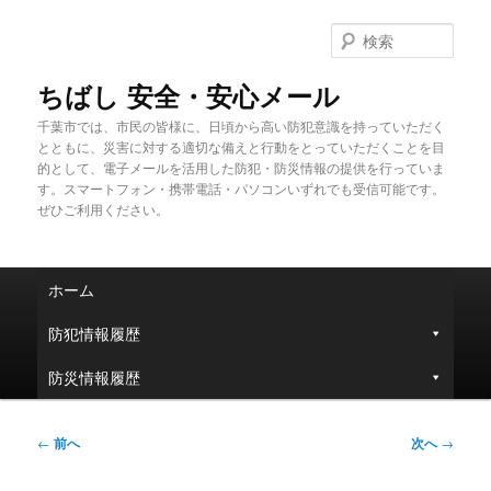
メ
イ
検
ン
索
コ
ちばし 安全・安心メール
ン
千葉市では、市民の皆様に、日頃から高い防犯意識を持っていただく
テ
とともに、災害に対する適切な備えと行動をとっていただくことを目
ン
的として、電子メールを活用した防犯・防災情報の提供を行っていま
ツ
す。スマートフォン・携帯電話・パソコンいずれでも受信可能です。
へ
ぜひご利用ください。
移
動
メ
ホーム
イ
ン
防犯情報履歴
メ
ニ
防災情報履歴
ュ
ー
投
←
前へ
次へ
→
稿
ナ