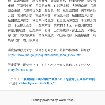
部 群馬県南部 埼玉県南部 静岡県東部 静岡県中部 愛知県
東部 三重県中部 三重県南部 京都府北部 大阪府南部 兵庫
県南東部 兵庫県淡路島 鳥取県中部 鳥取県西部 岩手県内陸
北部 宮城県北部 宮城県南部 宮城県中部 秋田県沿岸北部
秋田県沿岸南部 秋田県内陸北部 秋田県内陸南部 千葉県北東
部 千葉県北西部 千葉県南部 東京都２３区 神奈川県東部
神奈川県西部 山梨県中・西部 山梨県東部・富士五湖 和歌山
県北部 島根県東部 島根県隠岐 岡山県北部 岡山県南部 徳
島県北部 香川県東部
震度情報は更新する場合があります。最新の情報等、詳細は
https://www.jma.go.jp/jp/quake/quake_local_index.html
設定変更・配信停止はこちらへ空メールを送信してください
entry@chiba-an.jp
カテゴリー:
震度情報（選択地域で震度３以上を計測した場合の速報）
作成者:
chibacityuser
パーマリンク
Proudly powered by WordPress