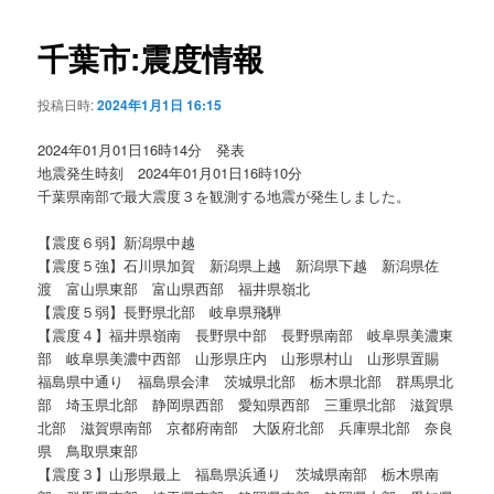
ビ
ゲ
千葉市:震度情報
ー
シ
投稿日時:
2024年1月1日 16:15
ョ
ン
2024年01月01日16時14分 発表
地震発生時刻 2024年01月01日16時10分
千葉県南部で最大震度３を観測する地震が発生しました。
【震度６弱】新潟県中越
【震度５強】石川県加賀 新潟県上越 新潟県下越 新潟県佐
渡 富山県東部 富山県西部 福井県嶺北
【震度５弱】長野県北部 岐阜県飛騨
【震度４】福井県嶺南 長野県中部 長野県南部 岐阜県美濃東
部 岐阜県美濃中西部 山形県庄内 山形県村山 山形県置賜
福島県中通り 福島県会津 茨城県北部 栃木県北部 群馬県北
部 埼玉県北部 静岡県西部 愛知県西部 三重県北部 滋賀県
北部 滋賀県南部 京都府南部 大阪府北部 兵庫県北部 奈良
県 鳥取県東部
【震度３】山形県最上 福島県浜通り 茨城県南部 栃木県南