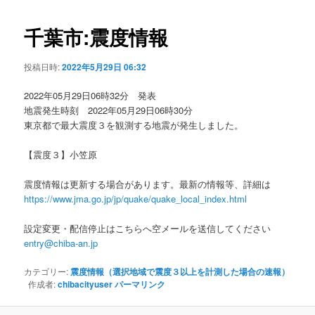
ビ
ゲ
千葉市:震度情報
ー
シ
投稿日時:
2022年5月29日 06:32
ョ
ン
2022年05月29日06時32分 発表
地震発生時刻 2022年05月29日06時30分
東京都で最大震度３を観測する地震が発生しました。
【震度３】小笠原
震度情報は更新する場合があります。最新の情報等、詳細は
https://www.jma.go.jp/jp/quake/quake_local_index.html
設定変更・配信停止はこちらへ空メールを送信してください
entry@chiba-an.jp
カテゴリー:
震度情報（選択地域で震度３以上を計測した場合の速報）
作成者:
chibacityuser
パーマリンク