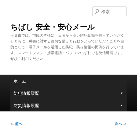
メ
イ
検
ン
索
コ
ちばし 安全・安心メール
ン
千葉市では、市民の皆様に、日頃から高い防犯意識を持っていただく
テ
とともに、災害に対する適切な備えと行動をとっていただくことを目
ン
的として、電子メールを活用した防犯・防災情報の提供を行っていま
ツ
す。スマートフォン・携帯電話・パソコンいずれでも受信可能です。
へ
ぜひご利用ください。
移
動
メ
ホーム
イ
ン
防犯情報履歴
メ
ニ
防災情報履歴
ュ
ー
投
←
前へ
次へ
→
稿
ナ