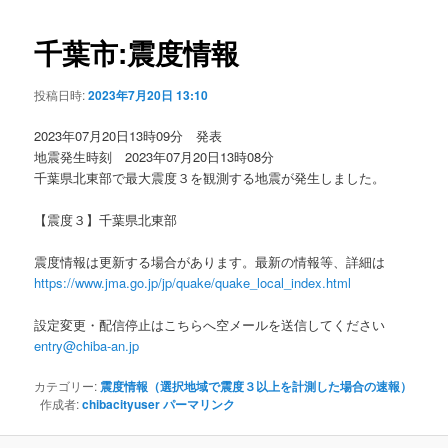
ビ
ゲ
千葉市:震度情報
ー
シ
投稿日時:
2023年7月20日 13:10
ョ
ン
2023年07月20日13時09分 発表
地震発生時刻 2023年07月20日13時08分
千葉県北東部で最大震度３を観測する地震が発生しました。
【震度３】千葉県北東部
震度情報は更新する場合があります。最新の情報等、詳細は
https://www.jma.go.jp/jp/quake/quake_local_index.html
設定変更・配信停止はこちらへ空メールを送信してください
entry@chiba-an.jp
カテゴリー:
震度情報（選択地域で震度３以上を計測した場合の速報）
作成者:
chibacityuser
パーマリンク