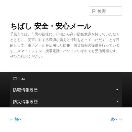
メ
イ
検
ン
索
コ
ちばし 安全・安心メール
ン
千葉市では、市民の皆様に、日頃から高い防犯意識を持っていただく
テ
とともに、災害に対する適切な備えと行動をとっていただくことを目
ン
的として、電子メールを活用した防犯・防災情報の提供を行っていま
ツ
す。スマートフォン・携帯電話・パソコンいずれでも受信可能です。
へ
ぜひご利用ください。
移
動
メ
ホーム
イ
ン
防犯情報履歴
メ
ニ
防災情報履歴
ュ
ー
投
←
前へ
次へ
→
稿
ナ