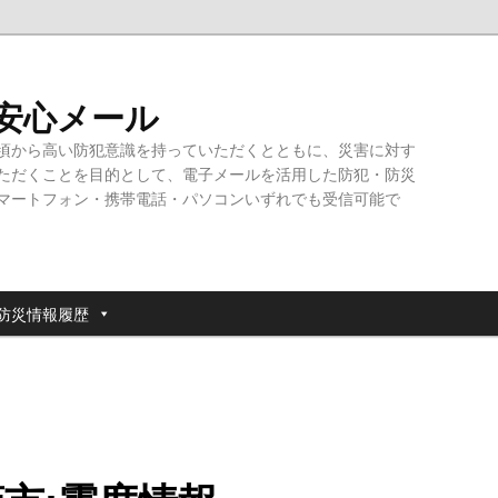
・安心メール
頃から高い防犯意識を持っていただくとともに、災害に対す
ただくことを目的として、電子メールを活用した防犯・防災
マートフォン・携帯電話・パソコンいずれでも受信可能で
防災情報履歴