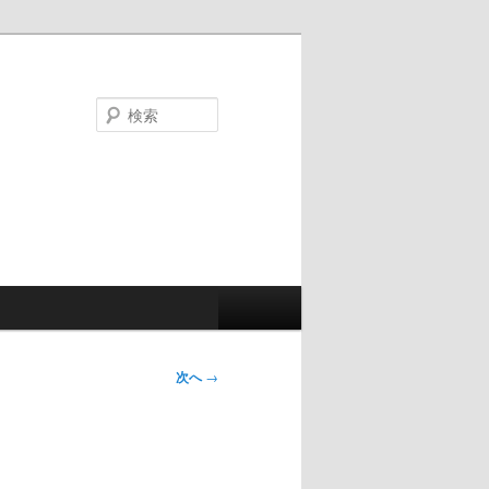
検
索
次へ
→