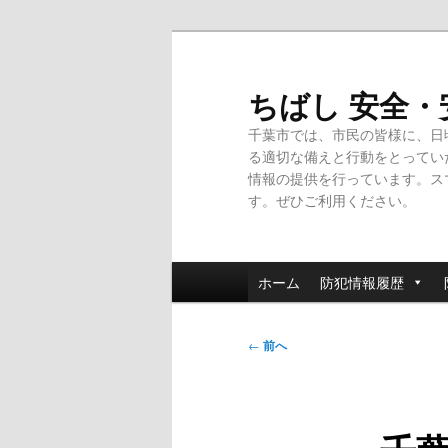
メ
イ
ン
ちばし 安全
コ
千葉市では、市民の皆様に、日
ン
る適切な備えと行動をとってい
テ
情報の提供を行っています。ス
ン
す。ぜひご利用ください。
ツ
へ
移
メ
動
ホーム
防犯情報履歴
イ
ン
投
メ
←
前へ
稿
ニ
ナ
ュ
ビ
ー
ゲ