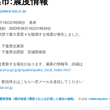
市:震度情報
023年6月16日 21:26
6月16日21時26分 発表
刻 2023年06月16日21時24分
東部で最大震度４を観測する地震が発生しました。
】千葉県北東部
】千葉県北西部 茨城県南部
は更新する場合があります。最新の情報等、詳細は
w.jma.go.jp/jp/quake/quake_local_index.html
・配信停止はこちらへ空メールを送信してください
ba-an.jp
震度情報（選択地域で震度３以上を計測した場合の速報）
作成者:
chibacityuser