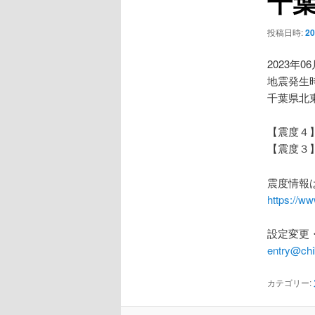
千葉
ー
シ
投稿日時:
2
ョ
ン
2023年0
地震発生時
千葉県北
【震度４
【震度３
震度情報
https://ww
設定変更
entry@chi
カテゴリー: