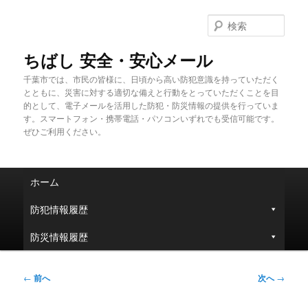
メ
イ
検
ン
索
コ
ちばし 安全・安心メール
ン
千葉市では、市民の皆様に、日頃から高い防犯意識を持っていただく
テ
とともに、災害に対する適切な備えと行動をとっていただくことを目
ン
的として、電子メールを活用した防犯・防災情報の提供を行っていま
ツ
す。スマートフォン・携帯電話・パソコンいずれでも受信可能です。
へ
ぜひご利用ください。
移
動
メ
ホーム
イ
ン
防犯情報履歴
メ
ニ
防災情報履歴
ュ
ー
投
←
前へ
次へ
→
稿
ナ