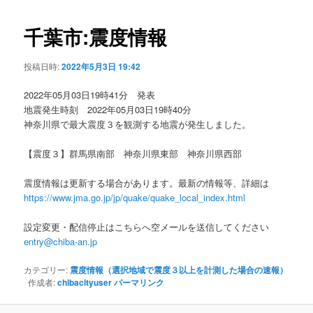
ビ
ゲ
千葉市:震度情報
ー
シ
投稿日時:
2022年5月3日 19:42
ョ
ン
2022年05月03日19時41分 発表
地震発生時刻 2022年05月03日19時40分
神奈川県で最大震度３を観測する地震が発生しました。
【震度３】群馬県南部 神奈川県東部 神奈川県西部
震度情報は更新する場合があります。最新の情報等、詳細は
https://www.jma.go.jp/jp/quake/quake_local_index.html
設定変更・配信停止はこちらへ空メールを送信してください
entry@chiba-an.jp
カテゴリー:
震度情報（選択地域で震度３以上を計測した場合の速報）
作成者:
chibacityuser
パーマリンク