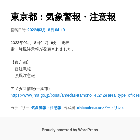
ビ
ゲ
東京都：気象警報・注意報
ー
シ
投稿日時:
2022年3月18日 04:19
ョ
ン
2022年03月18日04時19分 発表
雷・強風注意報が発表されました。
【東京都】
雷注意報
強風注意報
アメダス情報(千葉市)
https://www.jma.go.jp/bosai/amedas/#amdno=45212&area_type=offic
カテゴリー:
気象警報・注意報
作成者:
chibacityuser
パーマリンク
Proudly powered by WordPress