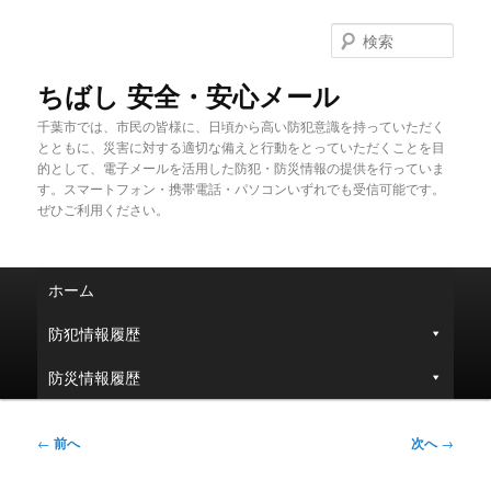
メ
イ
検
ン
索
コ
ちばし 安全・安心メール
ン
千葉市では、市民の皆様に、日頃から高い防犯意識を持っていただく
テ
とともに、災害に対する適切な備えと行動をとっていただくことを目
ン
的として、電子メールを活用した防犯・防災情報の提供を行っていま
ツ
す。スマートフォン・携帯電話・パソコンいずれでも受信可能です。
へ
ぜひご利用ください。
移
動
メ
ホーム
イ
ン
防犯情報履歴
メ
ニ
防災情報履歴
ュ
ー
投
←
前へ
次へ
→
稿
ナ