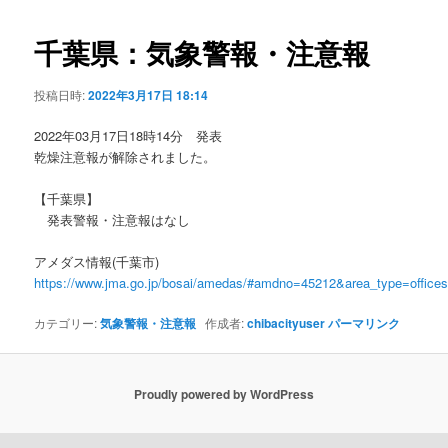
ビ
ゲ
千葉県：気象警報・注意報
ー
シ
投稿日時:
2022年3月17日 18:14
ョ
ン
2022年03月17日18時14分 発表
乾燥注意報が解除されました。
【千葉県】
発表警報・注意報はなし
アメダス情報(千葉市)
https://www.jma.go.jp/bosai/amedas/#amdno=45212&area_type=offic
カテゴリー:
気象警報・注意報
作成者:
chibacityuser
パーマリンク
Proudly powered by WordPress