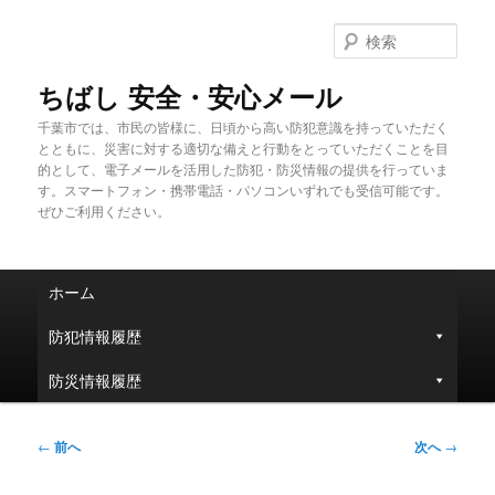
メ
イ
検
ン
索
コ
ちばし 安全・安心メール
ン
千葉市では、市民の皆様に、日頃から高い防犯意識を持っていただく
テ
とともに、災害に対する適切な備えと行動をとっていただくことを目
ン
的として、電子メールを活用した防犯・防災情報の提供を行っていま
ツ
す。スマートフォン・携帯電話・パソコンいずれでも受信可能です。
へ
ぜひご利用ください。
移
動
メ
ホーム
イ
ン
防犯情報履歴
メ
ニ
防災情報履歴
ュ
ー
投
←
前へ
次へ
→
稿
ナ