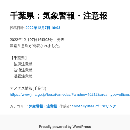
ビ
ゲ
千葉県：気象警報・注意報
ー
シ
投稿日時:
2022年12月7日 16:03
ョ
ン
2022年12月07日16時03分 発表
濃霧注意報が発表されました。
【千葉県】
強風注意報
波浪注意報
濃霧注意報
アメダス情報(千葉市)
https://www.jma.go.jp/bosai/amedas/#amdno=45212&area_type=offic
カテゴリー:
気象警報・注意報
作成者:
chibacityuser
パーマリンク
Proudly powered by WordPress