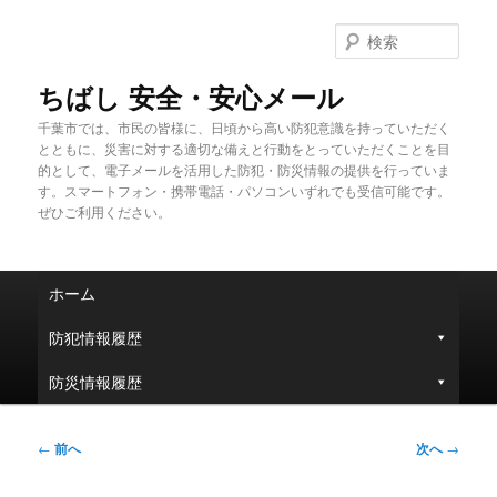
メ
イ
検
ン
索
コ
ちばし 安全・安心メール
ン
千葉市では、市民の皆様に、日頃から高い防犯意識を持っていただく
テ
とともに、災害に対する適切な備えと行動をとっていただくことを目
ン
的として、電子メールを活用した防犯・防災情報の提供を行っていま
ツ
す。スマートフォン・携帯電話・パソコンいずれでも受信可能です。
へ
ぜひご利用ください。
移
動
メ
ホーム
イ
ン
防犯情報履歴
メ
ニ
防災情報履歴
ュ
ー
投
←
前へ
次へ
→
稿
ナ