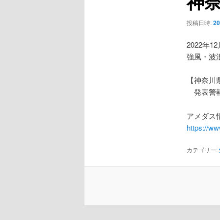
神
ー
シ
投稿日時:
2
ョ
ン
2022年1
強風・波
【神奈川
発表警報
アメダス情
https://w
カテゴリー: