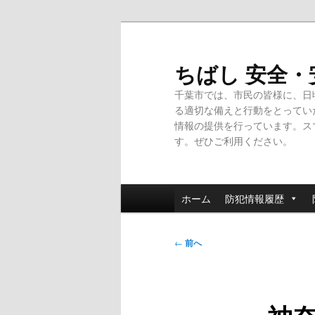
メ
イ
ン
ちばし 安全
コ
千葉市では、市民の皆様に、日
ン
る適切な備えと行動をとってい
テ
情報の提供を行っています。ス
ン
す。ぜひご利用ください。
ツ
へ
移
メ
動
ホーム
防犯情報履歴
イ
ン
投
メ
←
前へ
稿
ニ
ナ
ュ
ビ
ー
ゲ