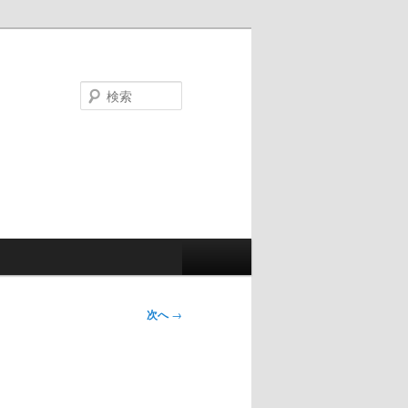
検
索
次へ
→