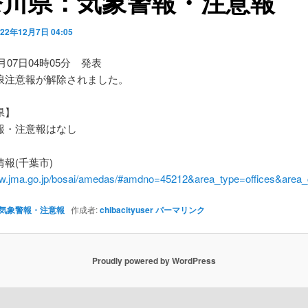
奈川県：気象警報・注意報
022年12月7日 04:05
2月07日04時05分 発表
浪注意報が解除されました。
県】
・注意報はなし
報(千葉市)
ww.jma.go.jp/bosai/amedas/#amdno=45212&area_type=offices&are
気象警報・注意報
作成者:
chibacityuser
パーマリンク
Proudly powered by WordPress