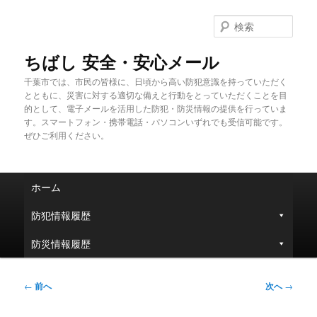
メ
イ
検
ン
索
コ
ちばし 安全・安心メール
ン
千葉市では、市民の皆様に、日頃から高い防犯意識を持っていただく
テ
とともに、災害に対する適切な備えと行動をとっていただくことを目
ン
的として、電子メールを活用した防犯・防災情報の提供を行っていま
ツ
す。スマートフォン・携帯電話・パソコンいずれでも受信可能です。
へ
ぜひご利用ください。
移
動
メ
ホーム
イ
ン
防犯情報履歴
メ
ニ
防災情報履歴
ュ
ー
投
←
前へ
次へ
→
稿
ナ