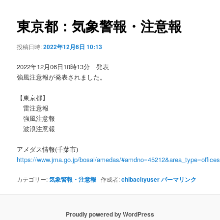
ビ
ゲ
東京都：気象警報・注意報
ー
シ
投稿日時:
2022年12月6日 10:13
ョ
ン
2022年12月06日10時13分 発表
強風注意報が発表されました。
【東京都】
雷注意報
強風注意報
波浪注意報
アメダス情報(千葉市)
https://www.jma.go.jp/bosai/amedas/#amdno=45212&area_type=offic
カテゴリー:
気象警報・注意報
作成者:
chibacityuser
パーマリンク
Proudly powered by WordPress