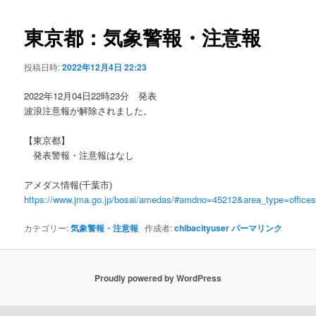
ビ
ゲ
東京都：気象警報・注意報
ー
シ
投稿日時:
2022年12月4日 22:23
ョ
ン
2022年12月04日22時23分 発表
波浪注意報が解除されました。
【東京都】
発表警報・注意報はなし
アメダス情報(千葉市)
https://www.jma.go.jp/bosai/amedas/#amdno=45212&area_type=offic
カテゴリー:
気象警報・注意報
作成者:
chibacityuser
パーマリンク
Proudly powered by WordPress