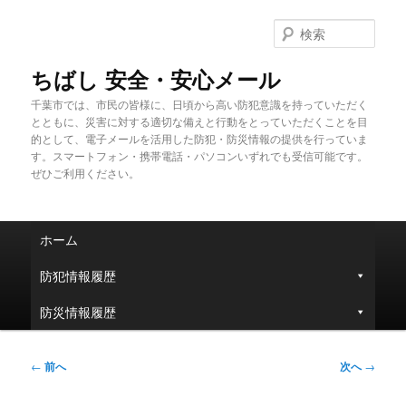
メ
イ
検
ン
索
コ
ちばし 安全・安心メール
ン
千葉市では、市民の皆様に、日頃から高い防犯意識を持っていただく
テ
とともに、災害に対する適切な備えと行動をとっていただくことを目
ン
的として、電子メールを活用した防犯・防災情報の提供を行っていま
ツ
す。スマートフォン・携帯電話・パソコンいずれでも受信可能です。
へ
ぜひご利用ください。
移
動
メ
ホーム
イ
ン
防犯情報履歴
メ
ニ
防災情報履歴
ュ
ー
投
←
前へ
次へ
→
稿
ナ