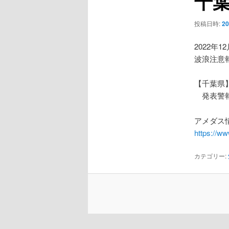
千
ー
シ
投稿日時:
2
ョ
ン
2022年1
波浪注意
【千葉県
発表警報
アメダス情
https://w
カテゴリー: