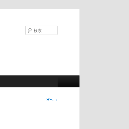
検
索
次へ
→