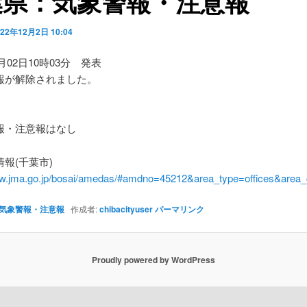
葉県：気象警報・注意報
022年12月2日 10:04
2月02日10時03分 発表
報が解除されました。
】
・注意報はなし
報(千葉市)
ww.jma.go.jp/bosai/amedas/#amdno=45212&area_type=offices&are
気象警報・注意報
作成者:
chibacityuser
パーマリンク
Proudly powered by WordPress