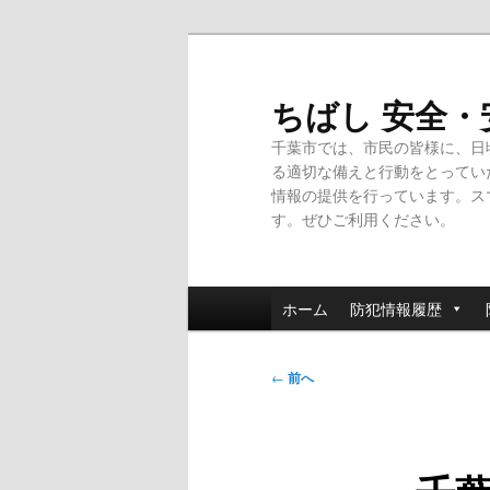
メ
イ
ン
ちばし 安全
コ
千葉市では、市民の皆様に、日
ン
る適切な備えと行動をとってい
テ
情報の提供を行っています。ス
ン
す。ぜひご利用ください。
ツ
へ
移
メ
動
ホーム
防犯情報履歴
イ
ン
投
メ
←
前へ
稿
ニ
ナ
ュ
ビ
ー
ゲ