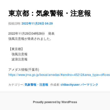
ビ
ゲ
東京都：気象警報・注意報
ー
シ
投稿日時:
2022年11月29日 04:29
ョ
ン
2022年11月29日04時28分 発表
強風注意報が発表されました。
【東京都】
強風注意報
波浪注意報
アメダス情報(千葉市)
https://www.jma.go.jp/bosai/amedas/#amdno=45212&area_type=offic
カテゴリー:
気象警報・注意報
作成者:
chibacityuser
パーマリンク
Proudly powered by WordPress