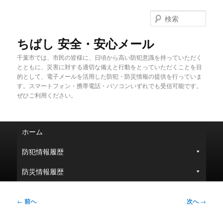
メ
イ
検
ン
索
コ
ちばし 安全・安心メール
ン
千葉市では、市民の皆様に、日頃から高い防犯意識を持っていただく
テ
とともに、災害に対する適切な備えと行動をとっていただくことを目
ン
的として、電子メールを活用した防犯・防災情報の提供を行っていま
ツ
す。スマートフォン・携帯電話・パソコンいずれでも受信可能です。
へ
ぜひご利用ください。
移
動
メ
ホーム
イ
ン
防犯情報履歴
メ
ニ
防災情報履歴
ュ
ー
投
←
前へ
次へ
→
稿
ナ