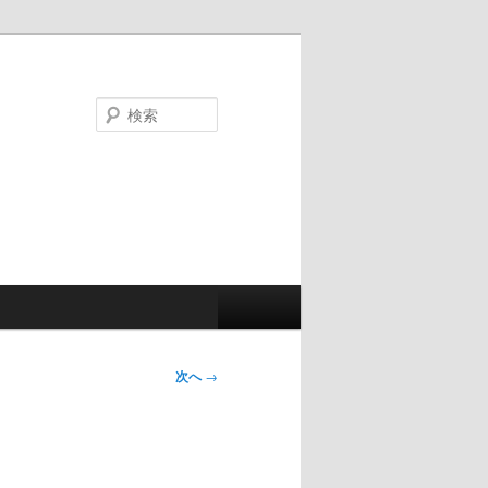
検
索
次へ
→