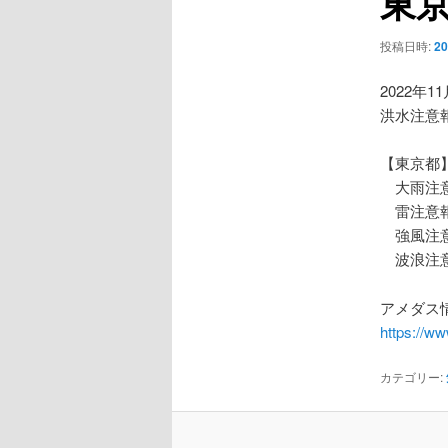
東
ー
シ
投稿日時:
2
ョ
ン
2022年1
洪水注意
【東京都
大雨注
雷注意
強風注
波浪注
アメダス情
https://w
カテゴリー: