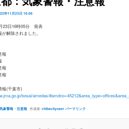
京都：気象警報・注意報
022年11月23日 16:06
1月23日16時05分 発表
報が解除されました。
】
意報
報
意報
意報
報(千葉市)
ww.jma.go.jp/bosai/amedas/#amdno=45212&area_type=offices&are
気象警報・注意報
作成者:
chibacityuser
パーマリンク