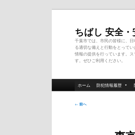
メ
イ
ン
ちばし 安全
コ
千葉市では、市民の皆様に、日
ン
る適切な備えと行動をとってい
テ
情報の提供を行っています。ス
ン
す。ぜひご利用ください。
ツ
へ
移
メ
動
ホーム
防犯情報履歴
イ
ン
投
メ
←
前へ
稿
ニ
ナ
ュ
ビ
ー
ゲ