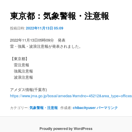
ビ
ゲ
東京都：気象警報・注意報
ー
シ
投稿日時:
2022年11月13日 05:09
ョ
ン
2022年11月13日05時09分 発表
雷・強風・波浪注意報が発表されました。
【東京都】
雷注意報
強風注意報
波浪注意報
アメダス情報(千葉市)
https://www.jma.go.jp/bosai/amedas/#amdno=45212&area_type=offic
カテゴリー:
気象警報・注意報
作成者:
chibacityuser
パーマリンク
Proudly powered by WordPress