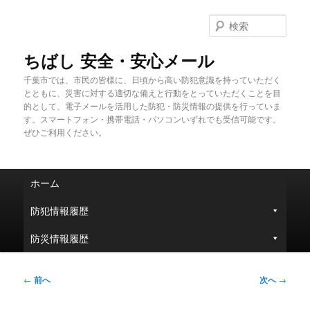
メ
イ
検
ン
索
コ
ちばし 安全・安心メール
ン
千葉市では、市民の皆様に、日頃から高い防犯意識を持っていただく
テ
とともに、災害に対する適切な備えと行動をとっていただくことを目
ン
的として、電子メールを活用した防犯・防災情報の提供を行っていま
ツ
す。スマートフォン・携帯電話・パソコンいずれでも受信可能です。
へ
ぜひご利用ください。
移
動
メ
ホーム
イ
ン
防犯情報履歴
メ
ニ
防災情報履歴
ュ
ー
投
←
前へ
次へ
→
稿
ナ