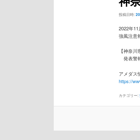
神
ー
シ
投稿日時:
2
ョ
ン
2022年1
強風注意
【神奈川
発表警報
アメダス情
https://w
カテゴリー: