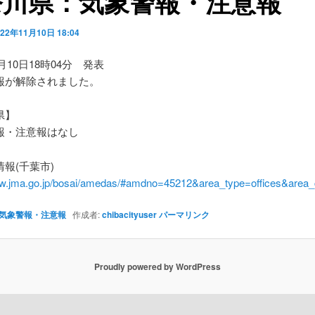
奈川県：気象警報・注意報
022年11月10日 18:04
1月10日18時04分 発表
報が解除されました。
県】
・注意報はなし
報(千葉市)
ww.jma.go.jp/bosai/amedas/#amdno=45212&area_type=offices&are
気象警報・注意報
作成者:
chibacityuser
パーマリンク
Proudly powered by WordPress