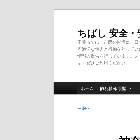
メ
イ
ン
ちばし 安全
コ
千葉市では、市民の皆様に、日
ン
る適切な備えと行動をとってい
テ
情報の提供を行っています。ス
ン
す。ぜひご利用ください。
ツ
へ
移
メ
動
ホーム
防犯情報履歴
イ
ン
投
メ
←
前へ
稿
ニ
ナ
ュ
ビ
ー
ゲ