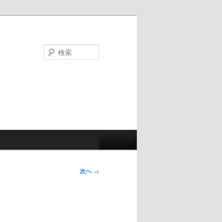
検
索
次へ
→