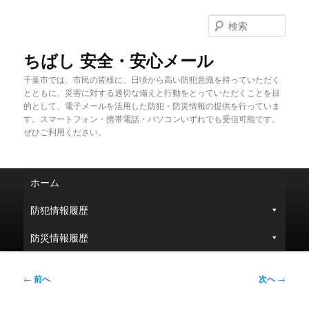
メ
イ
検
ン
索
コ
ちばし 安全・安心メール
ン
千葉市では、市民の皆様に、日頃から高い防犯意識を持っていただく
テ
とともに、災害に対する適切な備えと行動をとっていただくことを目
ン
的として、電子メールを活用した防犯・防災情報の提供を行っていま
ツ
す。スマートフォン・携帯電話・パソコンいずれでも受信可能です。
へ
ぜひご利用ください。
移
動
メ
ホーム
イ
ン
防犯情報履歴
メ
ニ
防災情報履歴
ュ
ー
投
←
前へ
次へ
→
稿
ナ