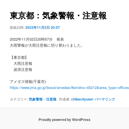
ビ
ゲ
東京都：気象警報・注意報
ー
シ
投稿日時:
2022年11月2日 20:57
ョ
ン
2022年11月02日20時57分 発表
大雨警報が大雨注意報に切り替わりました。
【東京都】
大雨注意報
波浪注意報
アメダス情報(千葉市)
https://www.jma.go.jp/bosai/amedas/#amdno=45212&area_type=offic
カテゴリー:
気象警報・注意報
作成者:
chibacityuser
パーマリンク
Proudly powered by WordPress