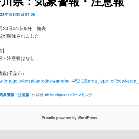
奈川県：気象警報・注意報
022年10月30日 04:05
0月30日04時05分 発表
報が解除されました。
県】
・注意報はなし
報(千葉市)
ww.jma.go.jp/bosai/amedas/#amdno=45212&area_type=offices&are
気象警報・注意報
作成者:
chibacityuser
パーマリンク
Proudly powered by WordPress