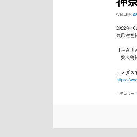
神
ー
シ
投稿日時:
2
ョ
ン
2022年1
強風注意
【神奈川
発表警報
アメダス情
https://w
カテゴリー: