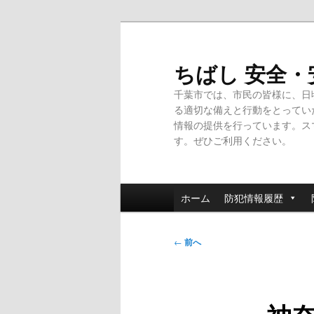
メ
イ
ン
ちばし 安全
コ
千葉市では、市民の皆様に、日
ン
る適切な備えと行動をとってい
テ
情報の提供を行っています。ス
ン
す。ぜひご利用ください。
ツ
へ
移
メ
動
ホーム
防犯情報履歴
イ
ン
投
メ
←
前へ
稿
ニ
ナ
ュ
ビ
ー
ゲ