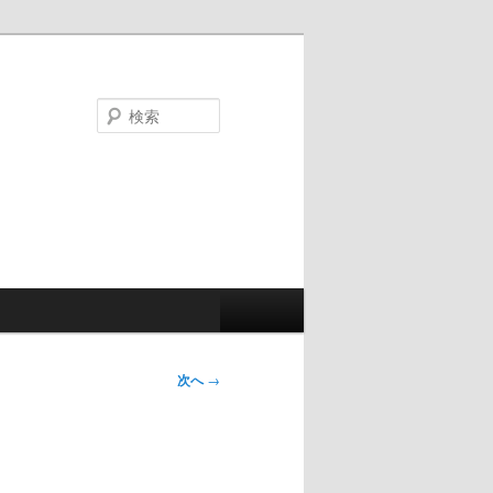
検
索
次へ
→