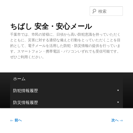
メ
イ
検
ン
索
コ
ちばし 安全・安心メール
ン
千葉市では、市民の皆様に、日頃から高い防犯意識を持っていただく
テ
とともに、災害に対する適切な備えと行動をとっていただくことを目
ン
的として、電子メールを活用した防犯・防災情報の提供を行っていま
ツ
す。スマートフォン・携帯電話・パソコンいずれでも受信可能です。
へ
ぜひご利用ください。
移
動
メ
ホーム
イ
ン
防犯情報履歴
メ
ニ
防災情報履歴
ュ
ー
投
←
前へ
次へ
→
稿
ナ