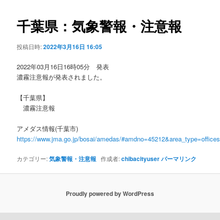
ビ
ゲ
千葉県：気象警報・注意報
ー
シ
投稿日時:
2022年3月16日 16:05
ョ
ン
2022年03月16日16時05分 発表
濃霧注意報が発表されました。
【千葉県】
濃霧注意報
アメダス情報(千葉市)
https://www.jma.go.jp/bosai/amedas/#amdno=45212&area_type=offic
カテゴリー:
気象警報・注意報
作成者:
chibacityuser
パーマリンク
Proudly powered by WordPress