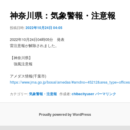
ビ
ゲ
神奈川県：気象警報・注意報
ー
シ
投稿日時:
2022年10月24日 04:05
ョ
ン
2022年10月24日04時05分 発表
雷注意報が解除されました。
【神奈川県】
強風注意報
アメダス情報(千葉市)
https://www.jma.go.jp/bosai/amedas/#amdno=45212&area_type=offic
カテゴリー:
気象警報・注意報
作成者:
chibacityuser
パーマリンク
Proudly powered by WordPress