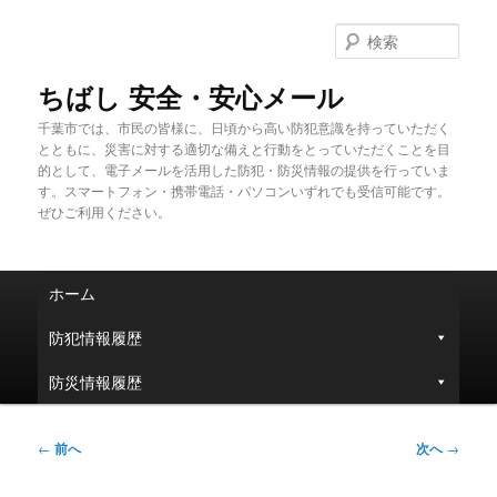
メ
イ
検
ン
索
コ
ちばし 安全・安心メール
ン
千葉市では、市民の皆様に、日頃から高い防犯意識を持っていただく
テ
とともに、災害に対する適切な備えと行動をとっていただくことを目
ン
的として、電子メールを活用した防犯・防災情報の提供を行っていま
ツ
す。スマートフォン・携帯電話・パソコンいずれでも受信可能です。
へ
ぜひご利用ください。
移
動
メ
ホーム
イ
ン
防犯情報履歴
メ
ニ
防災情報履歴
ュ
ー
投
←
前へ
次へ
→
稿
ナ