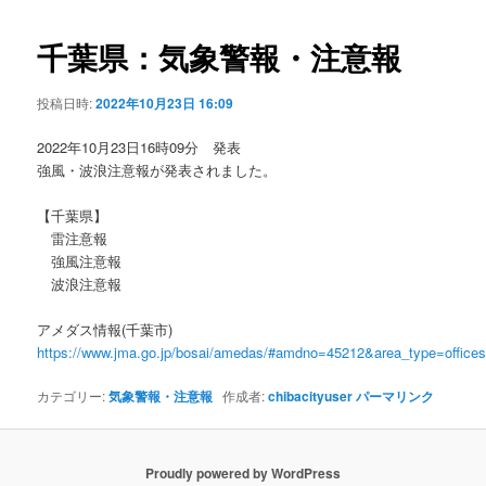
ビ
ゲ
千葉県：気象警報・注意報
ー
シ
投稿日時:
2022年10月23日 16:09
ョ
ン
2022年10月23日16時09分 発表
強風・波浪注意報が発表されました。
【千葉県】
雷注意報
強風注意報
波浪注意報
アメダス情報(千葉市)
https://www.jma.go.jp/bosai/amedas/#amdno=45212&area_type=offic
カテゴリー:
気象警報・注意報
作成者:
chibacityuser
パーマリンク
Proudly powered by WordPress