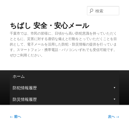
メ
イ
検
ン
索
コ
ちばし 安全・安心メール
ン
千葉市では、市民の皆様に、日頃から高い防犯意識を持っていただく
テ
とともに、災害に対する適切な備えと行動をとっていただくことを目
ン
的として、電子メールを活用した防犯・防災情報の提供を行っていま
ツ
す。スマートフォン・携帯電話・パソコンいずれでも受信可能です。
へ
ぜひご利用ください。
移
動
メ
ホーム
イ
ン
防犯情報履歴
メ
ニ
防災情報履歴
ュ
ー
投
←
前へ
次へ
→
稿
ナ