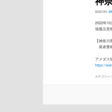
神
ー
シ
投稿日時:
2
ョ
ン
2022年1
強風注意
【神奈川
発表警報
アメダス情
https://w
カテゴリー: