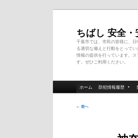
メ
イ
ン
ちばし 安全
コ
千葉市では、市民の皆様に、日
ン
る適切な備えと行動をとってい
テ
情報の提供を行っています。ス
ン
す。ぜひご利用ください。
ツ
へ
移
メ
動
ホーム
防犯情報履歴
イ
ン
投
メ
←
前へ
稿
ニ
ナ
ュ
ビ
ー
ゲ