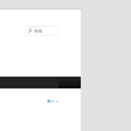
検
索
次へ
→