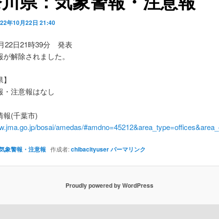
奈川県：気象警報・注意報
022年10月22日 21:40
0月22日21時39分 発表
報が解除されました。
県】
・注意報はなし
報(千葉市)
ww.jma.go.jp/bosai/amedas/#amdno=45212&area_type=offices&are
気象警報・注意報
作成者:
chibacityuser
パーマリンク
Proudly powered by WordPress