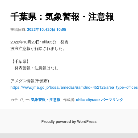
ビ
ゲ
千葉県：気象警報・注意報
ー
シ
投稿日時:
2022年10月20日 10:05
ョ
ン
2022年10月20日10時05分 発表
波浪注意報が解除されました。
【千葉県】
発表警報・注意報はなし
アメダス情報(千葉市)
https://www.jma.go.jp/bosai/amedas/#amdno=45212&area_type=offic
カテゴリー:
気象警報・注意報
作成者:
chibacityuser
パーマリンク
Proudly powered by WordPress