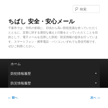
メ
イ
検
ン
索
コ
ちばし 安全・安心メール
ン
千葉市では、市民の皆様に、日頃から高い防犯意識を持っていただく
テ
とともに、災害に対する適切な備えと行動をとっていただくことを目
ン
的として、電子メールを活用した防犯・防災情報の提供を行っていま
ツ
す。スマートフォン・携帯電話・パソコンいずれでも受信可能です。
へ
ぜひご利用ください。
移
動
メ
ホーム
イ
ン
防犯情報履歴
メ
ニ
防災情報履歴
ュ
ー
投
←
前へ
次へ
→
稿
ナ