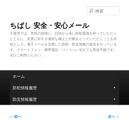
メ
イ
検
ン
索
コ
ちばし 安全・安心メール
ン
千葉市では、市民の皆様に、日頃から高い防犯意識を持っていただく
テ
とともに、災害に対する適切な備えと行動をとっていただくことを目
ン
的として、電子メールを活用した防犯・防災情報の提供を行っていま
ツ
す。スマートフォン・携帯電話・パソコンいずれでも受信可能です。
へ
ぜひご利用ください。
移
動
メ
ホーム
イ
ン
防犯情報履歴
メ
ニ
防災情報履歴
ュ
ー
投
←
前へ
次へ
→
稿
ナ