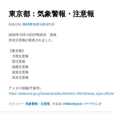
ビ
ゲ
東京都：気象警報・注意報
ー
シ
投稿日時:
2022年10月14日 07:21
ョ
ン
2022年10月14日07時20分 発表
洪水注意報が発表されました。
【東京都】
大雨注意報
雷注意報
強風注意報
波浪注意報
洪水注意報
アメダス情報(千葉市)
https://www.jma.go.jp/bosai/amedas/#amdno=45212&area_type=offic
カテゴリー:
気象警報・注意報
作成者:
chibacityuser
パーマリンク