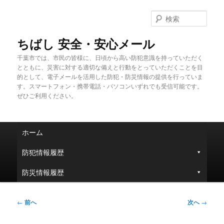
メ
イ
検
ン
索
コ
ちばし 安全・安心メール
ン
千葉市では、市民の皆様に、日頃から高い防犯意識を持っていただく
テ
とともに、災害に対する適切な備えと行動をとっていただくことを目
ン
的として、電子メールを活用した防犯・防災情報の提供を行っていま
ツ
す。スマートフォン・携帯電話・パソコンいずれでも受信可能です。
へ
ぜひご利用ください。
移
動
メ
ホーム
イ
ン
防犯情報履歴
メ
ニ
防災情報履歴
ュ
ー
投
←
前へ
次へ
→
稿
ナ