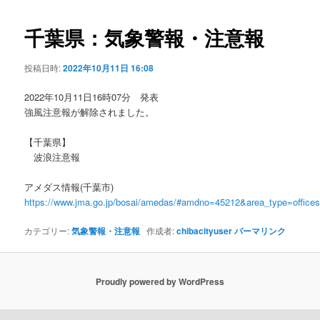
ビ
ゲ
千葉県：気象警報・注意報
ー
シ
投稿日時:
2022年10月11日 16:08
ョ
ン
2022年10月11日16時07分 発表
強風注意報が解除されました。
【千葉県】
波浪注意報
アメダス情報(千葉市)
https://www.jma.go.jp/bosai/amedas/#amdno=45212&area_type=offic
カテゴリー:
気象警報・注意報
作成者:
chibacityuser
パーマリンク
Proudly powered by WordPress