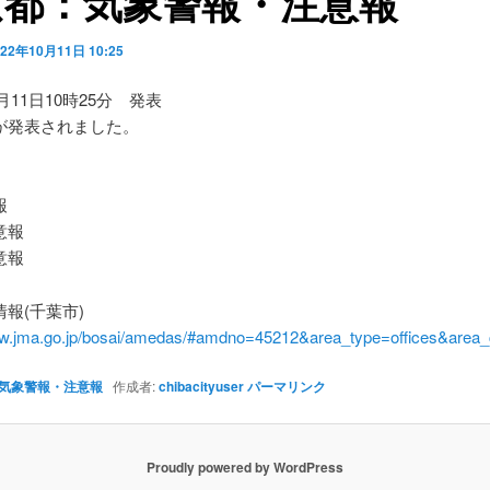
京都：気象警報・注意報
022年10月11日 10:25
0月11日10時25分 発表
が発表されました。
】
報
意報
意報
報(千葉市)
ww.jma.go.jp/bosai/amedas/#amdno=45212&area_type=offices&are
気象警報・注意報
作成者:
chibacityuser
パーマリンク
Proudly powered by WordPress