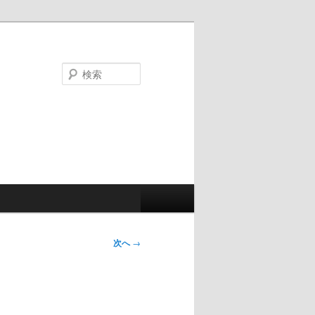
検
索
次へ
→