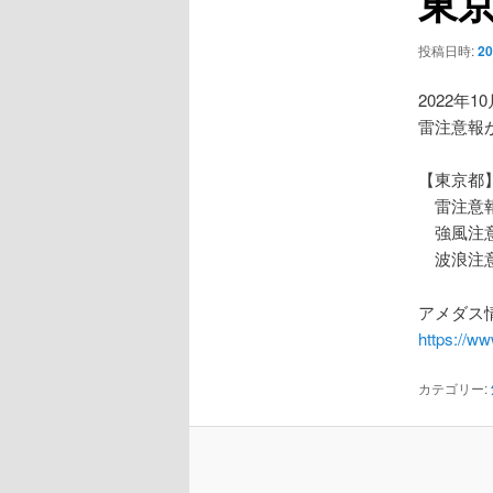
東
ー
シ
投稿日時:
2
ョ
ン
2022年1
雷注意報
【東京都
雷注意
強風注
波浪注
アメダス情
https://w
カテゴリー: