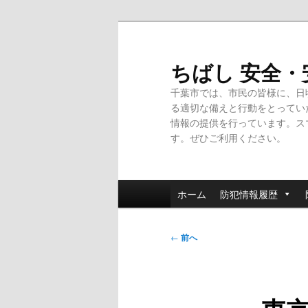
メ
イ
ン
ちばし 安全
コ
千葉市では、市民の皆様に、日
ン
る適切な備えと行動をとってい
テ
情報の提供を行っています。ス
ン
す。ぜひご利用ください。
ツ
へ
移
メ
動
ホーム
防犯情報履歴
イ
ン
投
メ
←
前へ
稿
ニ
ナ
ュ
ビ
ー
ゲ