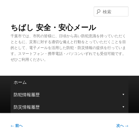
メ
イ
検
ン
索
コ
ちばし 安全・安心メール
ン
千葉市では、市民の皆様に、日頃から高い防犯意識を持っていただく
テ
とともに、災害に対する適切な備えと行動をとっていただくことを目
ン
的として、電子メールを活用した防犯・防災情報の提供を行っていま
ツ
す。スマートフォン・携帯電話・パソコンいずれでも受信可能です。
へ
ぜひご利用ください。
移
動
メ
ホーム
イ
ン
防犯情報履歴
メ
ニ
防災情報履歴
ュ
ー
投
←
前へ
次へ
→
稿
ナ