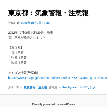
ビ
ゲ
東京都：気象警報・注意報
ー
シ
投稿日時:
2022年10月9日 10:30
ョ
ン
2022年10月09日10時29分 発表
雷注意報が発表されました。
【東京都】
雷注意報
強風注意報
波浪注意報
アメダス情報(千葉市)
https://www.jma.go.jp/bosai/amedas/#amdno=45212&area_type=offic
カテゴリー:
気象警報・注意報
作成者:
chibacityuser
パーマリンク
Proudly powered by WordPress