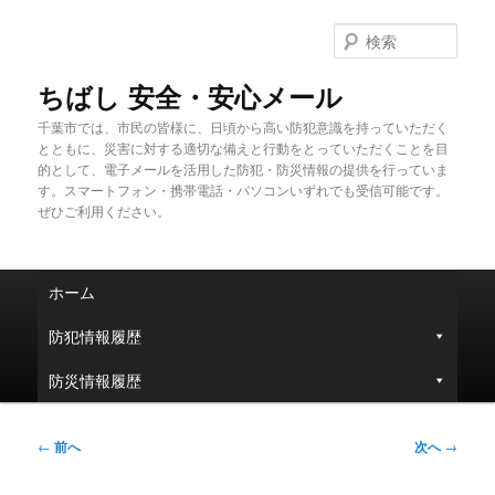
メ
イ
検
ン
索
コ
ちばし 安全・安心メール
ン
千葉市では、市民の皆様に、日頃から高い防犯意識を持っていただく
テ
とともに、災害に対する適切な備えと行動をとっていただくことを目
ン
的として、電子メールを活用した防犯・防災情報の提供を行っていま
ツ
す。スマートフォン・携帯電話・パソコンいずれでも受信可能です。
へ
ぜひご利用ください。
移
動
メ
ホーム
イ
ン
防犯情報履歴
メ
ニ
防災情報履歴
ュ
ー
投
←
前へ
次へ
→
稿
ナ