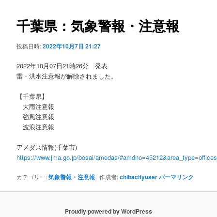
ビ
ゲ
千葉県：気象警報・注意報
ー
シ
投稿日時:
2022年10月7日 21:27
ョ
ン
2022年10月07日21時26分 発表
雷・洪水注意報が解除されました。
【千葉県】
大雨注意報
強風注意報
波浪注意報
アメダス情報(千葉市)
https://www.jma.go.jp/bosai/amedas/#amdno=45212&area_type=offic
カテゴリー:
気象警報・注意報
作成者:
chibacityuser
パーマリンク
Proudly powered by WordPress