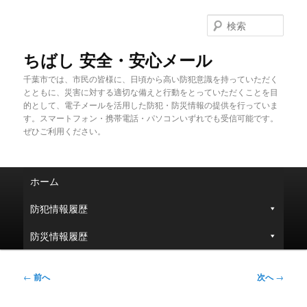
メ
イ
検
ン
索
コ
ちばし 安全・安心メール
ン
千葉市では、市民の皆様に、日頃から高い防犯意識を持っていただく
テ
とともに、災害に対する適切な備えと行動をとっていただくことを目
ン
的として、電子メールを活用した防犯・防災情報の提供を行っていま
ツ
す。スマートフォン・携帯電話・パソコンいずれでも受信可能です。
へ
ぜひご利用ください。
移
動
メ
ホーム
イ
ン
防犯情報履歴
メ
ニ
防災情報履歴
ュ
ー
投
←
前へ
次へ
→
稿
ナ