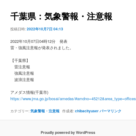
ビ
ゲ
千葉県：気象警報・注意報
ー
シ
投稿日時:
2022年10月7日 04:13
ョ
ン
2022年10月07日04時12分 発表
雷・強風注意報が発表されました。
【千葉県】
雷注意報
強風注意報
波浪注意報
アメダス情報(千葉市)
https://www.jma.go.jp/bosai/amedas/#amdno=45212&area_type=offic
カテゴリー:
気象警報・注意報
作成者:
chibacityuser
パーマリンク
Proudly powered by WordPress