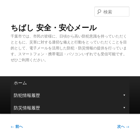
メ
イ
検
ン
索
コ
ちばし 安全・安心メール
ン
千葉市では、市民の皆様に、日頃から高い防犯意識を持っていただく
テ
とともに、災害に対する適切な備えと行動をとっていただくことを目
ン
的として、電子メールを活用した防犯・防災情報の提供を行っていま
ツ
す。スマートフォン・携帯電話・パソコンいずれでも受信可能です。
へ
ぜひご利用ください。
移
動
メ
ホーム
イ
ン
防犯情報履歴
メ
ニ
防災情報履歴
ュ
ー
投
←
前へ
次へ
→
稿
ナ