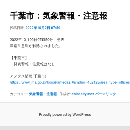
ビ
ゲ
千葉市：気象警報・注意報
ー
シ
投稿日時:
2022年10月2日 07:50
ョ
ン
2022年10月02日07時50分 発表
濃霧注意報が解除されました。
【千葉市】
発表警報・注意報はなし
アメダス情報(千葉市)
https://www.jma.go.jp/bosai/amedas/#amdno=45212&area_type=offic
カテゴリー:
気象警報・注意報
作成者:
chibacityuser
パーマリンク
Proudly powered by WordPress