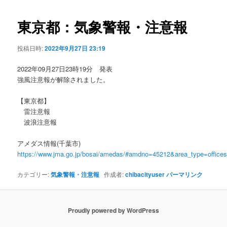
ビ
ゲ
東京都：気象警報・注意報
ー
シ
投稿日時:
2022年9月27日 23:19
ョ
ン
2022年09月27日23時19分 発表
強風注意報が解除されました。
【東京都】
雷注意報
波浪注意報
アメダス情報(千葉市)
https://www.jma.go.jp/bosai/amedas/#amdno=45212&area_type=offic
カテゴリー:
気象警報・注意報
作成者:
chibacityuser
パーマリンク
Proudly powered by WordPress