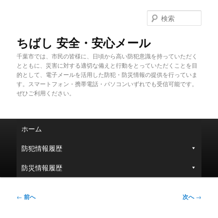
メ
イ
検
ン
索
コ
ちばし 安全・安心メール
ン
千葉市では、市民の皆様に、日頃から高い防犯意識を持っていただく
テ
とともに、災害に対する適切な備えと行動をとっていただくことを目
ン
的として、電子メールを活用した防犯・防災情報の提供を行っていま
ツ
す。スマートフォン・携帯電話・パソコンいずれでも受信可能です。
へ
ぜひご利用ください。
移
動
メ
ホーム
イ
ン
防犯情報履歴
メ
ニ
防災情報履歴
ュ
ー
投
←
前へ
次へ
→
稿
ナ