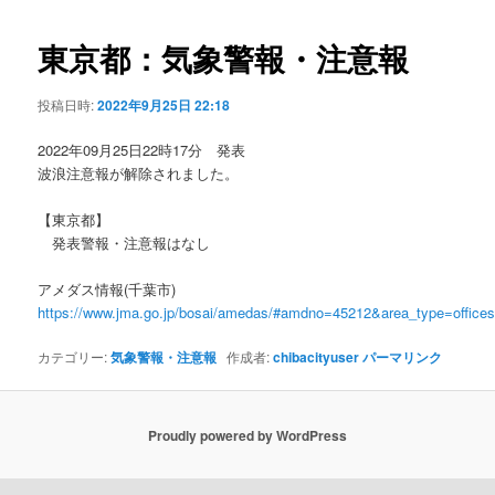
ビ
ゲ
東京都：気象警報・注意報
ー
シ
投稿日時:
2022年9月25日 22:18
ョ
ン
2022年09月25日22時17分 発表
波浪注意報が解除されました。
【東京都】
発表警報・注意報はなし
アメダス情報(千葉市)
https://www.jma.go.jp/bosai/amedas/#amdno=45212&area_type=offic
カテゴリー:
気象警報・注意報
作成者:
chibacityuser
パーマリンク
Proudly powered by WordPress