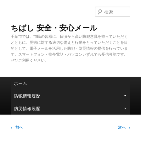
メ
イ
検
ン
索
コ
ちばし 安全・安心メール
ン
千葉市では、市民の皆様に、日頃から高い防犯意識を持っていただく
テ
とともに、災害に対する適切な備えと行動をとっていただくことを目
ン
的として、電子メールを活用した防犯・防災情報の提供を行っていま
ツ
す。スマートフォン・携帯電話・パソコンいずれでも受信可能です。
へ
ぜひご利用ください。
移
動
メ
ホーム
イ
ン
防犯情報履歴
メ
ニ
防災情報履歴
ュ
ー
投
←
前へ
次へ
→
稿
ナ