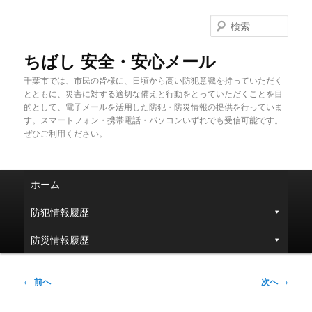
メ
イ
検
ン
索
コ
ちばし 安全・安心メール
ン
千葉市では、市民の皆様に、日頃から高い防犯意識を持っていただく
テ
とともに、災害に対する適切な備えと行動をとっていただくことを目
ン
的として、電子メールを活用した防犯・防災情報の提供を行っていま
ツ
す。スマートフォン・携帯電話・パソコンいずれでも受信可能です。
へ
ぜひご利用ください。
移
動
メ
ホーム
イ
ン
防犯情報履歴
メ
ニ
防災情報履歴
ュ
ー
投
←
前へ
次へ
→
稿
ナ