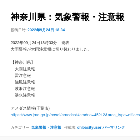
ビ
ゲ
神奈川県：気象警報・注意報
ー
シ
投稿日時:
2022年9月24日 18:34
ョ
ン
2022年09月24日18時33分 発表
大雨警報が大雨注意報に切り替わりました。
【神奈川県】
大雨注意報
雷注意報
強風注意報
波浪注意報
洪水注意報
アメダス情報(千葉市)
https://www.jma.go.jp/bosai/amedas/#amdno=45212&area_type=offic
カテゴリー:
気象警報・注意報
作成者:
chibacityuser
パーマリンク