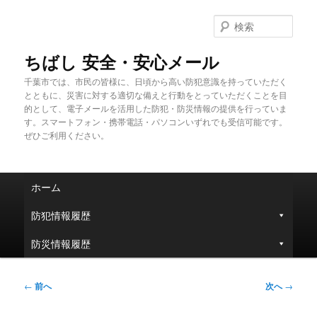
メ
イ
検
ン
索
コ
ちばし 安全・安心メール
ン
千葉市では、市民の皆様に、日頃から高い防犯意識を持っていただく
テ
とともに、災害に対する適切な備えと行動をとっていただくことを目
ン
的として、電子メールを活用した防犯・防災情報の提供を行っていま
ツ
す。スマートフォン・携帯電話・パソコンいずれでも受信可能です。
へ
ぜひご利用ください。
移
動
メ
ホーム
イ
ン
防犯情報履歴
メ
ニ
防災情報履歴
ュ
ー
投
←
前へ
次へ
→
稿
ナ