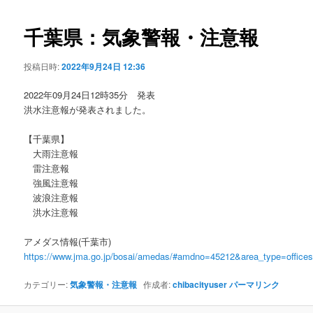
ビ
ゲ
千葉県：気象警報・注意報
ー
シ
投稿日時:
2022年9月24日 12:36
ョ
ン
2022年09月24日12時35分 発表
洪水注意報が発表されました。
【千葉県】
大雨注意報
雷注意報
強風注意報
波浪注意報
洪水注意報
アメダス情報(千葉市)
https://www.jma.go.jp/bosai/amedas/#amdno=45212&area_type=offic
カテゴリー:
気象警報・注意報
作成者:
chibacityuser
パーマリンク